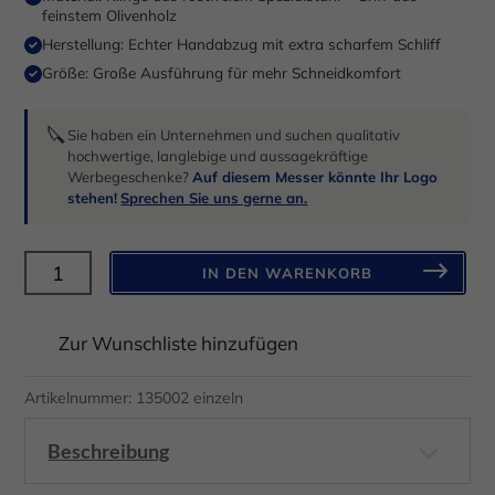
Anzeigen- und Inhaltsmessung.
Weitere Informationen über die
feinstem Olivenholz
Verwendung Ihrer Daten finden Sie in unserer
Herstellung: Echter Handabzug mit extra scharfem Schliff
Datenschutzerklärung
.
Hier finden Sie eine Übersicht über alle verwendeten Cookies.
Größe: Große Ausführung für mehr Schneidkomfort
Sie können Ihre Einwilligung zu ganzen Kategorien geben oder
sich weitere Informationen anzeigen lassen und so nur
bestimmte Cookies auswählen.
🔪
Sie haben ein Unternehmen und suchen qualitativ
hochwertige, langlebige und aussagekräftige
Alle akzeptieren
Speichern
Werbegeschenke?
Auf diesem Messer könnte Ihr Logo
stehen!
Sprechen Sie uns gerne an.
Nur essenzielle Cookies akzeptieren
H.Herder
IN DEN WARENKORB
Zurück
Zubereitungs-/Steakmesser
Datenschutzeinstellungen
Groß
Essenziell (1)
Zur Wunschliste hinzufügen
Olivenholz
Essenzielle Cookies ermöglichen grundlegende Funktionen und sind für
die einwandfreie Funktion der Website erforderlich.
mit
Artikelnummer:
135002 einzeln
Cookie-Informationen anzeigen
Handabzug
–
Beschreibung
Datenschutzerklärung
Impressum
rostfrei