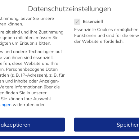
Datenschutzeinstellungen
Datenschutzeinstellungen
stimmung, bevor Sie unsere
Essenziell
STARTSEITE
SHOP
WERBEMESSER
GEW
hen können.
Essenzielle Cookies ermögliche
re alt sind und Ihre Zustimmung
Funktionen und sind für die ein
ten geben möchten, müssen Sie
der Website erforderlich.
igten um Erlaubnis bitten.
s und andere Technologien auf
e von ihnen sind essenziell,
lfen, diese Website und Ihre
H.Herder
rn.
Personenbezogene Daten
Buckelsmesser
en (z. B. IP-Adressen), z. B. für
gen und Inhalte oder Anzeigen-
Olivenholz mit 
eitere Informationen über die
n finden Sie in unserer
13,99
€
Sie können Ihre Auswahl
lungen
widerrufen oder
Kostenfreier
Versand
ab 5
Gesamtlänge: ca. 22cm
 akzeptieren
Speicher
Klingenlänge: ca. 11,5cm
Klingenstärke: ca. 1,2mm