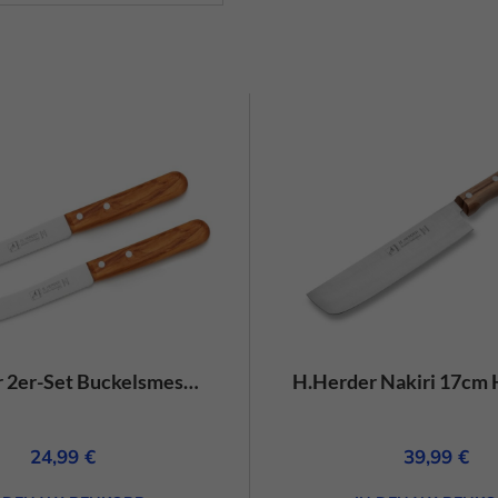
Cookie-Informationen anzeigen
Daten
H.Herder 2er-Set Buckelsmesser/Frühstücksmesser Olivenholz mit Wellenschliff – rostfrei
24,99
€
39,99
€