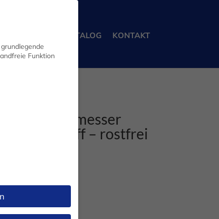
ERBEKUNDEN
KATALOG
KONTAKT
n grundlegende
wandfreie Funktion
/Frühstücksmesser
Wellenschliff – rostfrei
0,00 Euro
n