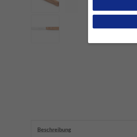
Wenn Sie unter 16 Jah
Erziehungsberechtigten
Wir verwenden Cookies
andere uns helfen, di
werden (z. B. IP-Adres
Weitere Informationen
Hier finden Sie eine Ü
geben oder sich weite
Alle akzeptieren
Datenschutzeinstellun
Essenziell (1)
Beschreibung
Essenzielle Cookies ermö