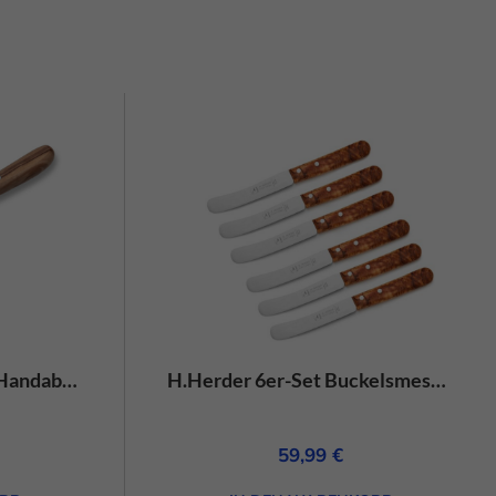
schutzerklärung
Impressum
H.Herder Nakiri 17cm Handabzug Olivenholz – rostfrei
H.Herder 6er-Set Buckelsmesser/Frühstücksmesser Olivenholz Handabzug – rostfrei
59,99
€