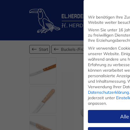
Wir benötigen Ihre Zu
Website weiter besuc
Wenn Sie unter 16 Jah
zu freiwilligen Diens
Ihre Erziehungsberecht
Wir verwenden Cookie
Start
Buckels-/Frühstücksmesser
unserer Website. Einig
während andere uns he
Erfahrung zu verbesse
können verarbeitet werd
personalisierte Anzei
und Inhaltsmessung.
W
Verwendung Ihrer Date
Datenschutzerklärung
.
jederzeit unter
Einstel
anpassen.
Alle