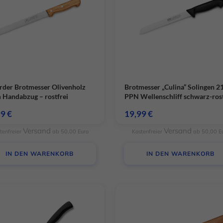
Cookie-Informationen anzeigen
Daten
rder Brotmesser Olivenholz
Brotmesser „Culina“ Solingen 
 Handabzug – rostfrei
PPN Wellenschliff schwarz-rost
99
€
19,99
€
Versand
Versand
tenfreier
ab 50,00 Euro
Kostenfreier
ab 50,00 E
IN DEN WARENKORB
IN DEN WARENKORB