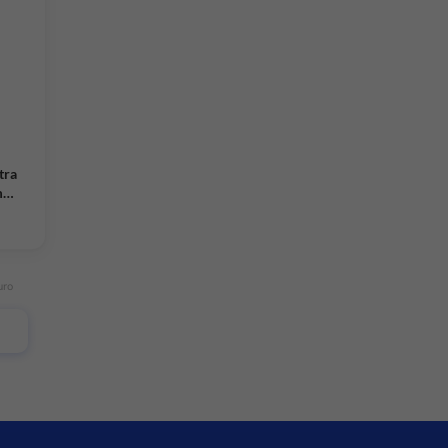
tra
m
uro