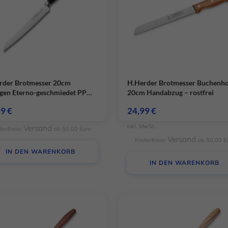
rder Brotmesser 20cm
H.Herder Brotmesser Buchenho
ngen Eterno-geschmiedet PPN
20cm Handabzug – rostfrei
arz
99
€
24,99
€
inkl. MwSt.
Versand
tenfreier
ab 50,00 Euro
Versand
Kostenfreier
ab 50,00 E
IN DEN WARENKORB
IN DEN WARENKORB