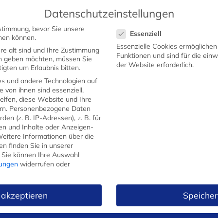
Datenschutzeinstellungen
Datenschutzeinstellungen
stimmung, bevor Sie unsere
Essenziell
STARTSEITE
SHOP
WERBEMESSER
GEW
hen können.
Essenzielle Cookies ermögliche
re alt sind und Ihre Zustimmung
Funktionen und sind für die ein
ten geben möchten, müssen Sie
der Website erforderlich.
igten um Erlaubnis bitten.
s und andere Technologien auf
e von ihnen sind essenziell,
lfen, diese Website und Ihre
rn.
Personenbezogene Daten
en (z. B. IP-Adressen), z. B. für
gen und Inhalte oder Anzeigen-
eitere Informationen über die
n finden Sie in unserer
FRÜHSTÜCKSMESSER
Sie können Ihre Auswahl
lungen
widerrufen oder
 akzeptieren
Speicher