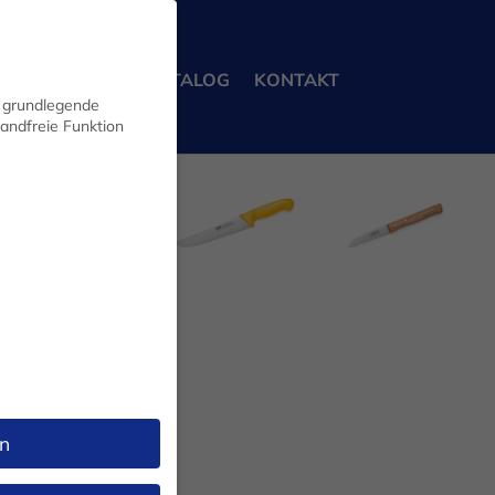
ERBEKUNDEN
KATALOG
KONTAKT
n grundlegende
wandfreie Funktion
FLEISCHERMESSER
KÜCHENMESSER
MESSERSETS
n