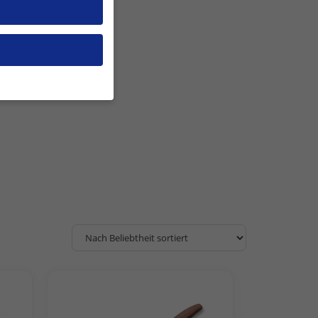
en, müssen Sie Ihre
 essenziell, während
n können verarbeitet
nd Inhaltsmessung.
rklärung
.
 zu ganzen Kategorien
ählen.
Zurück
ite erforderlich.