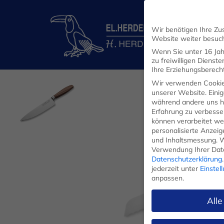
Wir benötigen Ihre Zu
Website weiter besuc
Wenn Sie unter 16 Jah
zu freiwilligen Diens
Ihre Erziehungsberecht
Wir verwenden Cookie
unserer Website. Einig
während andere uns he
Erfahrung zu verbesse
können verarbeitet werd
personalisierte Anzei
und Inhaltsmessung.
W
Verwendung Ihrer Date
Datenschutzerklärung
.
jederzeit unter
Einstel
KOCHMESSER
anpassen.
Alle