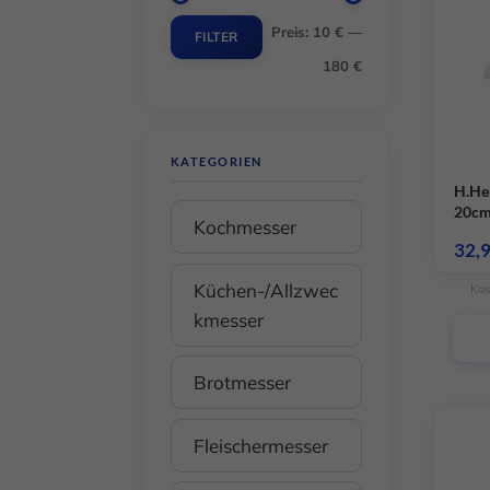
Preis:
10 €
—
Min.
Max.
FILTER
180 €
Preis
Preis
KATEGORIEN
H.He
20cm
Kochmesser
32,
Küchen-/Allzwec
Kos
kmesser
Brotmesser
Fleischermesser