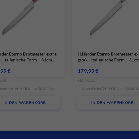
rder Eterno Brotmesser extra
H.Herder Eterno Brotmesser ex
– Italienische Form – 31cm
groß – Italienische Form – 31c
ge – gedämpftes Pflaumenholz
Klinge – sortiertes Olivenholz
,99
€
179,99
€
MwSt.
inkl. MwSt.
Versand
Versand
tenfreier
ab 50,00 Euro
Kostenfreier
ab 50,00 E
IN DEN WARENKORB
IN DEN WARENKORB