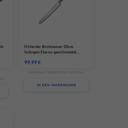
lz
H.Herder Brotmesser 20cm
Solingen Eterno-geschmiedet
sortiertes Olivenholz
99,99
€
Versand
Kostenfreier
ab 50,00 Euro
uro
IN DEN WARENKORB