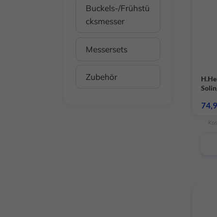
Buckels-/Frühstü
cksmesser
Messersets
Zubehör
H.He
Soli
schw
74,
Kos