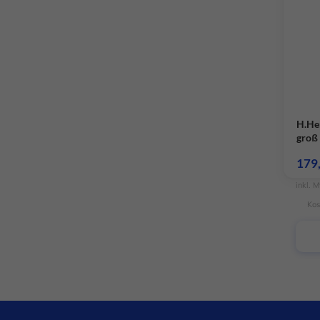
H.He
groß 
Klin
179
inkl. 
Kos