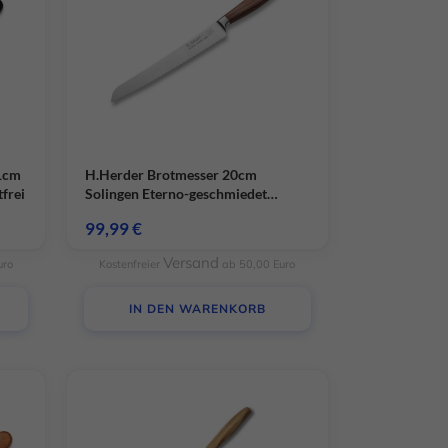
schutzerklärung
Impressum
21cm
H.Herder Brotmesser 20cm
frei
Solingen Eterno-geschmiedet
gedämpftes Pflaumenholz
99,99
€
Versand
uro
Kostenfreier
ab 50,00 Euro
IN DEN WARENKORB