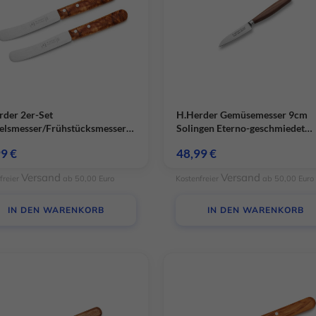
rder 2er-Set
H.Herder Gemüsemesser 9cm
elsmesser/Frühstücksmesser
Solingen Eterno-geschmiedet
enholz Handabzug – rostfrei
gedämpftes Pflaumenholz
99
€
48,99
€
Versand
Versand
freier
ab 50,00 Euro
Kostenfreier
ab 50,00 Euro
IN DEN WARENKORB
IN DEN WARENKORB