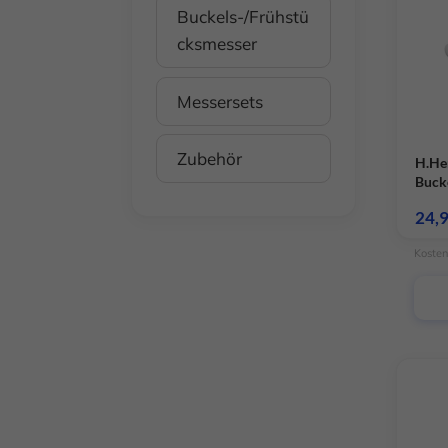
Buckels-/Frühstü
cksmesser
Messersets
Zubehör
H.He
Buck
Oliv
24,
Kosten