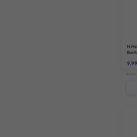
H.He
Buch
9,9
Kosten