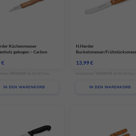
rder Küchenmesser
H.Herder
enholz gebogen – Carbon
Buckelsmesser/Frühstücksmes
Olivenholz mit Wellenschliff –
9
€
13,99
€
rostfrei
Versand
Versand
freier
ab 50,00 Euro
Kostenfreier
ab 50,00 Euro
IN DEN WARENKORB
IN DEN WARENKORB