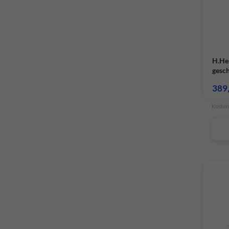
H.He
gesc
Koch
389
Schi
Kosten