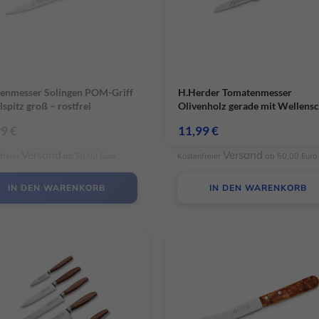
enmesser Solingen POM-Griff
H.Herder Tomatenmesser
lspitz groß – rostfrei
Olivenholz gerade mit Wellensc
– rostfrei
99
€
11,99
€
Versand
Versand
freier
ab 50,00 Euro
Kostenfreier
ab 50,00 Euro
IN DEN WARENKORB
IN DEN WARENKORB