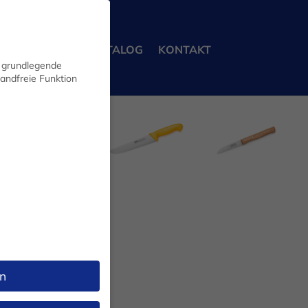
ERBEKUNDEN
KATALOG
KONTAKT
n grundlegende
wandfreie Funktion
FLEISCHERMESSER
KÜCHENMESSER
MESSERSETS
n