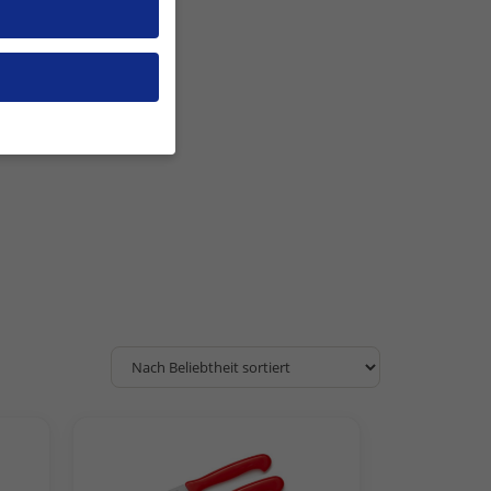
en, müssen Sie Ihre
 essenziell, während
n können verarbeitet
nd Inhaltsmessung.
rklärung
.
 zu ganzen Kategorien
ählen.
Zurück
ite erforderlich.