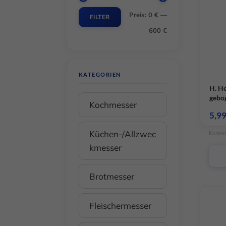
Preis:
0 €
—
Min.
Max.
FILTER
600 €
Preis
Preis
KATEGORIEN
H. H
gebog
Kochmesser
5,9
Küchen-/Allzwec
Kosten
kmesser
Brotmesser
Fleischermesser