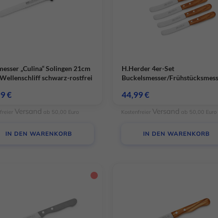
messer „Culina“ Solingen 21cm
H.Herder 4er-Set
Wellenschliff schwarz-rostfrei
Buckelsmesser/Frühstücksmes
Olivenholz mit Wellenschliff –
99
€
44,99
€
rostfrei
Versand
Versand
freier
ab 50,00 Euro
Kostenfreier
ab 50,00 Euro
IN DEN WARENKORB
IN DEN WARENKORB