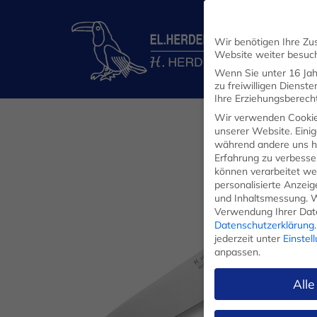
Wir benötigen Ihre Zu
Website weiter besuc
Wenn Sie unter 16 Jah
zu freiwilligen Diens
Ihre Erziehungsberecht
Wir verwenden Cookie
unserer Website. Einig
während andere uns he
Erfahrung zu verbesse
können verarbeitet werd
personalisierte Anzei
und Inhaltsmessung.
W
Verwendung Ihrer Date
Datenschutzerklärung
.
jederzeit unter
Einstel
anpassen.
Alle