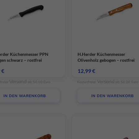
Cookie-Informationen anzeigen
Daten
erder Küchenmesser PPN
H.Herder Küchenmesser
en schwarz – rostfrei
Olivenholz gebogen – rostfrei
9
€
12,99
€
Versand
Versand
freier
ab 50,00 Euro
Kostenfreier
ab 50,00 Euro
IN DEN WARENKORB
IN DEN WARENKORB