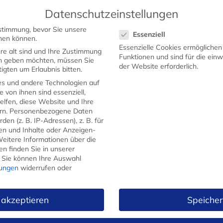
Datenschutzeinstellungen
Datenschutzeinstellungen
stimmung, bevor Sie unsere
Essenziell
STARTSEITE
SHOP
WERBEMESSER
GEW
hen können.
Essenzielle Cookies ermögliche
re alt sind und Ihre Zustimmung
Funktionen und sind für die ein
ten geben möchten, müssen Sie
der Website erforderlich.
igten um Erlaubnis bitten.
s und andere Technologien auf
e von ihnen sind essenziell,
lfen, diese Website und Ihre
rn.
Personenbezogene Daten
en (z. B. IP-Adressen), z. B. für
gen und Inhalte oder Anzeigen-
eitere Informationen über die
n finden Sie in unserer
FRÜHSTÜCKSMESSER
Sie können Ihre Auswahl
lungen
widerrufen oder
BROTMESSER
 akzeptieren
Speicher