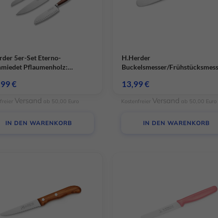
rder 5er-Set Eterno-
H.Herder
hmiedet Pflaumenholz:
Buckelsmesser/Frühstücksmes
messer, Brotmesser, Santoku,
Olivenholz Handabzug – rostfre
,99
€
13,99
€
nkenmesser, Gemüsemesser
Versand
Versand
freier
ab 50,00 Euro
Kostenfreier
ab 50,00 Euro
IN DEN WARENKORB
IN DEN WARENKORB