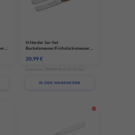
H.Herder 2er-Set
ser
Buckelsmesser/Frühstücksmesser
Buchenholz Handabzug – rostfrei
20,99
€
Versand
Kostenfreier
ab 50,00 Euro
IN DEN WARENKORB