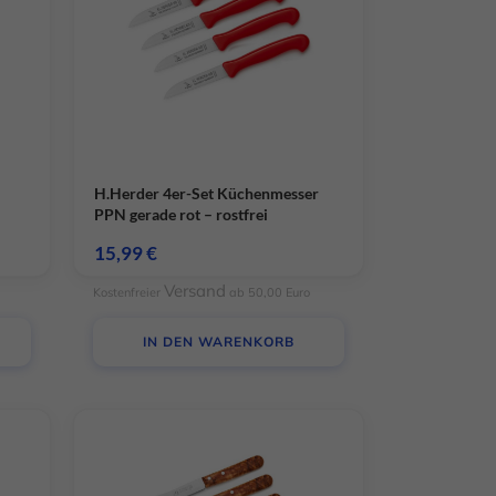
schutzerklärung
Impressum
H.Herder 4er-Set Küchenmesser
PPN gerade rot – rostfrei
15,99
€
Versand
Kostenfreier
ab 50,00 Euro
IN DEN WARENKORB