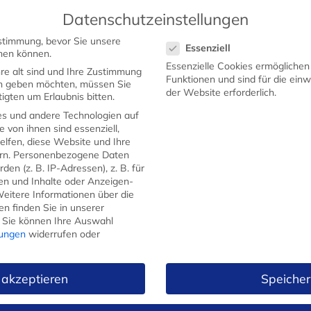
Datenschutzeinstellungen
Datenschutzeinstellungen
stimmung, bevor Sie unsere
Essenziell
STARTSEITE
SHOP
WERBEMESSER
GEW
hen können.
Essenzielle Cookies ermögliche
re alt sind und Ihre Zustimmung
Funktionen und sind für die ein
ten geben möchten, müssen Sie
der Website erforderlich.
igten um Erlaubnis bitten.
s und andere Technologien auf
e von ihnen sind essenziell,
lfen, diese Website und Ihre
H.Herder Schä
rn.
Personenbezogene Daten
Eterno-geschm
en (z. B. IP-Adressen), z. B. für
gen und Inhalte oder Anzeigen-
Pflaumenholz
eitere Informationen über die
n finden Sie in unserer
48,99
€
Sie können Ihre Auswahl
lungen
widerrufen oder
Kostenfreier
Versand
ab 5
Klingenlänge: ca. 7cm
 akzeptieren
Speicher
Klinge: Im Gesenk geschmiede
Griff: Aus feinstem gedämpf