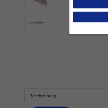
Wenn Sie unter 16 Jah
Erziehungsberechtigten
Wir verwenden Cookies
andere uns helfen, di
werden (z. B. IP-Adres
Weitere Informationen
Hier finden Sie eine Ü
geben oder sich weite
Alle akzeptieren
Datenschutzeinstellun
Beschreibung
Essenziell (1)
Essenzielle Cookies ermö