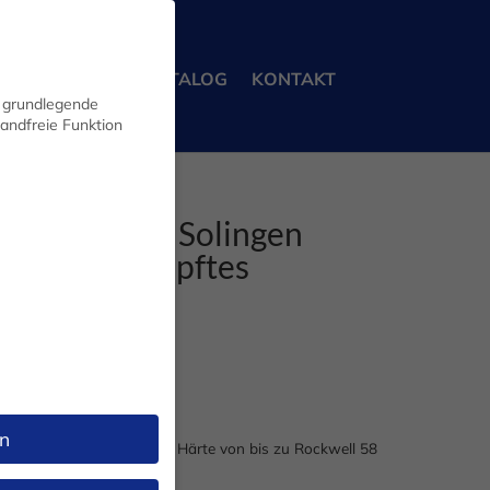
ERBEKUNDEN
KATALOG
KONTAKT
n grundlegende
wandfreie Funktion
lmesser 7cm Solingen
iedet gedämpftes
0,00 Euro
n
ter Spezialstahl mit einer Härte von bis zu Rockwell 58
tem Pflaumenholz