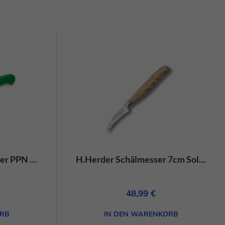
schutzerklärung
Impressum
H. Herder Küchenmesser PPN gebogen grün – rostfrei
H.Herder Schälmesser 7cm Solingen Eterno-geschmiedet sortiertes Olivenholz
48,99
€
RB
IN DEN WARENKORB