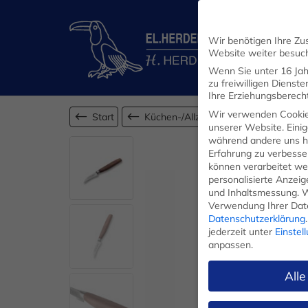
Wir benötigen Ihre Zu
Website weiter besuc
Wenn Sie unter 16 Jah
zu freiwilligen Diens
Ihre Erziehungsberecht
Wir verwenden Cookie
Start
Küchen-/Allzweckmesser
unserer Website. Einig
während andere uns he
Erfahrung zu verbesse
können verarbeitet werd
personalisierte Anzei
und Inhaltsmessung.
W
Verwendung Ihrer Date
Datenschutzerklärung
.
jederzeit unter
Einstel
anpassen.
Alle