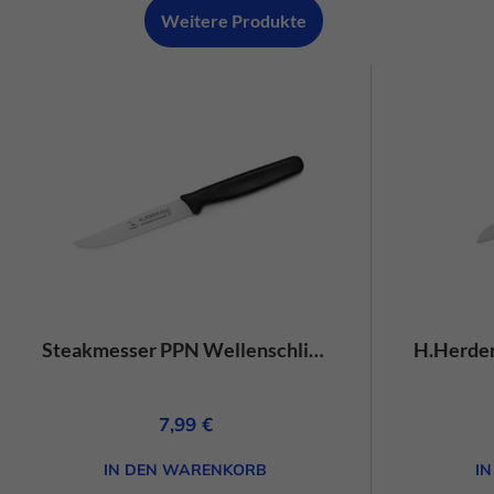
Weitere Produkte
Steakmesser PPN Wellenschliff schwarz-rostfrei
7,99
€
IN DEN WARENKORB
I