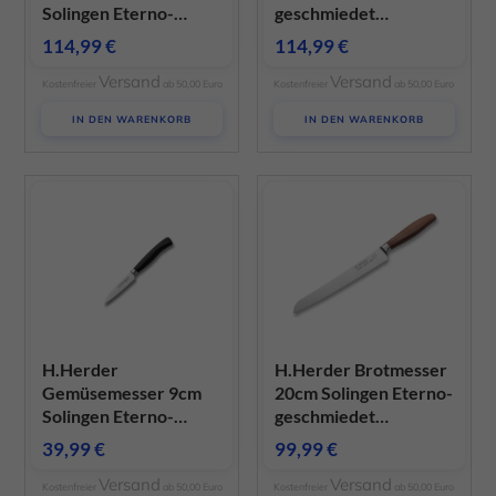
Solingen Eterno-
geschmiedet
geschmiedet
sortiertes Olivenholz
114,99
€
114,99
€
sortiertes Olivenholz
Versand
Versand
Kostenfreier
ab 50,00 Euro
Kostenfreier
ab 50,00 Euro
IN DEN WARENKORB
IN DEN WARENKORB
H.Herder
H.Herder Brotmesser
Gemüsemesser 9cm
20cm Solingen Eterno-
Solingen Eterno-
geschmiedet
geschmiedet PPN
gedämpftes
39,99
€
99,99
€
schwarz
Pflaumenholz
Versand
Versand
Kostenfreier
ab 50,00 Euro
Kostenfreier
ab 50,00 Euro