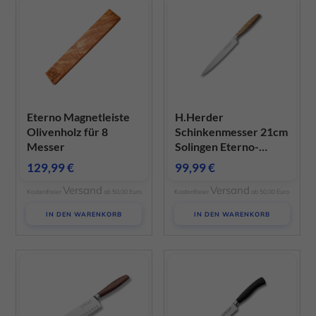
Eterno Magnetleiste
H.Herder
Olivenholz für 8
Schinkenmesser 21cm
Messer
Solingen Eterno-
geschmiedet
129,99
€
99,99
€
sortiertes Olivenholz
Versand
Versand
Kostenfreier
ab 50,00 Euro
Kostenfreier
ab 50,00 Euro
IN DEN WARENKORB
IN DEN WARENKORB