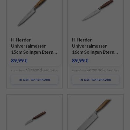
H.Herder
H.Herder
Universalmesser
Universalmesser
15cm Solingen Eterno-
16cm Solingen Eterno-
geschmiedet
geschmiedet
89,99
€
89,99
€
sortiertes Olivenholz
gedämpftes
Versand
Versand
Pflaumenholz
Kostenfreier
ab 50,00 Euro
Kostenfreier
ab 50,00 Euro
IN DEN WARENKORB
IN DEN WARENKORB