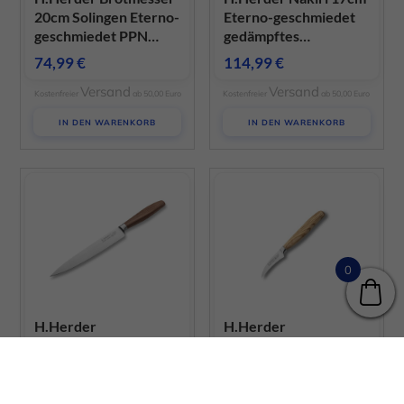
20cm Solingen Eterno-
Eterno-geschmiedet
geschmiedet PPN
gedämpftes
schwarz
Pflaumenholz
74,99
€
114,99
€
Versand
Versand
Kostenfreier
ab 50,00 Euro
Kostenfreier
ab 50,00 Euro
IN DEN WARENKORB
IN DEN WARENKORB
0
H.Herder
H.Herder
Schinkenmesser 21cm
Schälmesser 7cm
Solingen Eterno-
Solingen Eterno-
geschmiedet
geschmiedet
99,99
€
48,99
€
gedämpftes
sortiertes Olivenholz