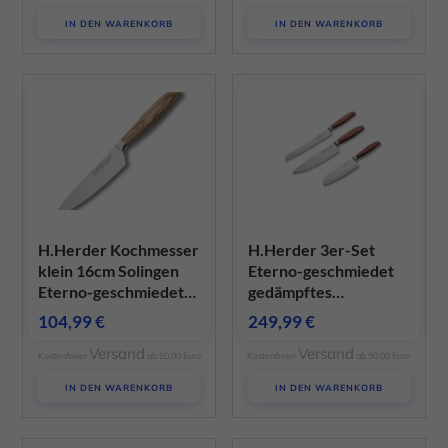
IN DEN WARENKORB
IN DEN WARENKORB
H.Herder Kochmesser
H.Herder 3er-Set
klein 16cm Solingen
Eterno-geschmiedet
Eterno-geschmiedet
gedämpftes
sortiertes Olivenholz
Pflaumenholz:
104,99
€
249,99
€
Kochmesser,
Versand
Versand
Brotmesser, Santoku
Kostenfreier
ab 50,00 Euro
Kostenfreier
ab 50,00 Euro
IN DEN WARENKORB
IN DEN WARENKORB