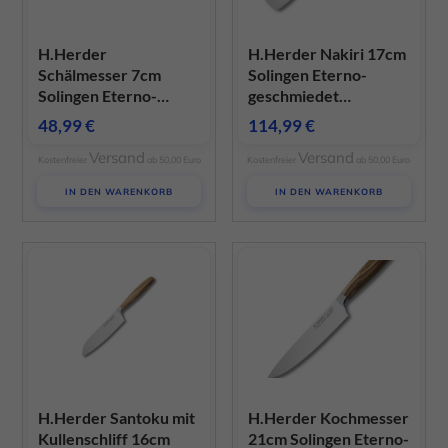
H.Herder
H.Herder Nakiri 17cm
Schälmesser 7cm
Solingen Eterno-
Solingen Eterno-
geschmiedet
geschmiedet
sortiertes Olivenholz
48,99
€
114,99
€
gedämpftes
Versand
Versand
Pflaumenholz
Kostenfreier
ab 50,00 Euro
Kostenfreier
ab 50,00 Euro
IN DEN WARENKORB
IN DEN WARENKORB
H.Herder Santoku mit
H.Herder Kochmesser
Kullenschliff 16cm
21cm Solingen Eterno-