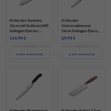
H.Herder Santoku
H.Herder
16cm mit Kullenschliff
Universalmesser
Solingen Eterno-
16cm Solingen Eterno-
geschmiedet
geschmiedet PPN
114,99
€
69,99
€
gedämpftes
schwarz
Versand
Versand
Pflaumenholz
Kostenfreier
ab 50,00 Euro
Kostenfreier
ab 50,00 Euro
IN DEN WARENKORB
IN DEN WARENKORB
H.Herder Brotmesser
H.Herder Nakiri 17cm