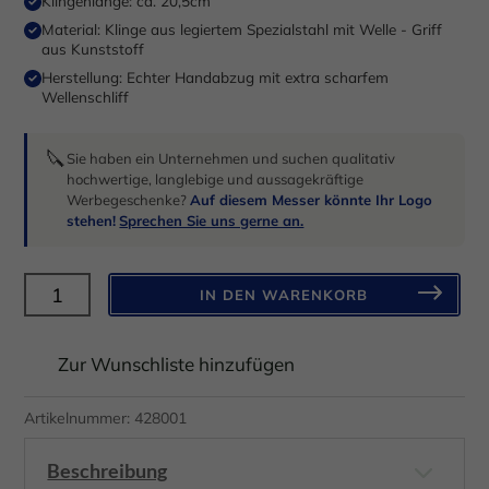
Klingenlänge: ca. 20,5cm
Anzeigen- und Inhaltsmessung.
Weitere Informationen über die
Verwendung Ihrer Daten finden Sie in unserer
Material: Klinge aus legiertem Spezialstahl mit Welle - Griff
Datenschutzerklärung
.
aus Kunststoff
Hier finden Sie eine Übersicht über alle verwendeten Cookies.
Herstellung: Echter Handabzug mit extra scharfem
Sie können Ihre Einwilligung zu ganzen Kategorien geben oder
Wellenschliff
sich weitere Informationen anzeigen lassen und so nur
bestimmte Cookies auswählen.
🔪
Sie haben ein Unternehmen und suchen qualitativ
Alle akzeptieren
Speichern
hochwertige, langlebige und aussagekräftige
Werbegeschenke?
Auf diesem Messer könnte Ihr Logo
stehen!
Sprechen Sie uns gerne an.
Nur essenzielle Cookies akzeptieren
Zurück
Brotmesser
IN DEN WARENKORB
Datenschutzeinstellungen
"Culina"
Essenziell (1)
Solingen
Essenzielle Cookies ermöglichen grundlegende Funktionen und sind für
Zur Wunschliste hinzufügen
21cm
die einwandfreie Funktion der Website erforderlich.
PPN
Cookie-Informationen anzeigen
Artikelnummer:
428001
Wellenschliff
Datenschutzerklärung
Impressum
schwarz-
Beschreibung