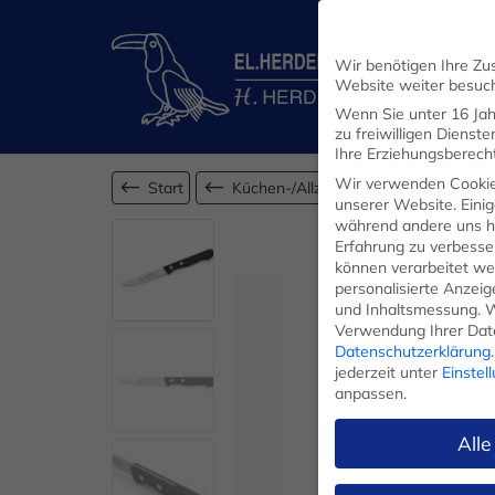
Wir benötigen Ihre Zu
Website weiter besuc
Wenn Sie unter 16 Jah
zu freiwilligen Diens
Ihre Erziehungsberecht
Wir verwenden Cookie
Start
Küchen-/Allzweckmesser
unserer Website. Einig
während andere uns he
Erfahrung zu verbesse
können verarbeitet werd
personalisierte Anzei
und Inhaltsmessung.
W
Verwendung Ihrer Date
Datenschutzerklärung
.
jederzeit unter
Einstel
anpassen.
Alle