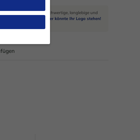
 und suchen qualitativ hochwertige, langlebige und
schenke?
Auf diesem Messer könnte Ihr Logo stehen!
n.
ufügen
en, müssen Sie Ihre
 essenziell, während
n können verarbeitet
nd Inhaltsmessung.
rklärung
.
 zu ganzen Kategorien
ählen.
Zurück
ite erforderlich.