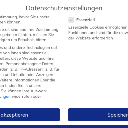
Datenschutzeinstellungen
Datenschutzeinstellungen
stimmung, bevor Sie unsere
Essenziell
STARTSEITE
SHOP
WERBEMESSER
GEW
hen können.
Essenzielle Cookies ermögliche
re alt sind und Ihre Zustimmung
Funktionen und sind für die ein
ten geben möchten, müssen Sie
der Website erforderlich.
igten um Erlaubnis bitten.
s und andere Technologien auf
e von ihnen sind essenziell,
lfen, diese Website und Ihre
Küchenmesser 
rn.
Personenbezogene Daten
rückenspitz – r
en (z. B. IP-Adressen), z. B. für
gen und Inhalte oder Anzeigen-
9,99
€
eitere Informationen über die
n finden Sie in unserer
Kostenfreier
Versand
ab 5
Sie können Ihre Auswahl
lungen
widerrufen oder
Klingenlänge: ca. 9,5cm
Klingenstärke: ca. 1,1mm
 akzeptieren
Speicher
Material: Klinge aus legierte
Herstellung: Echter Handabzu