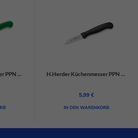
schutzerklärung
Impressum
H.Herder Küchenmesser PPN gerade grün – rostfrei
H.Herder Küchenmesser PPN gerade Kurz schwarz-rostfrei
5,99
€
RB
IN DEN WARENKORB