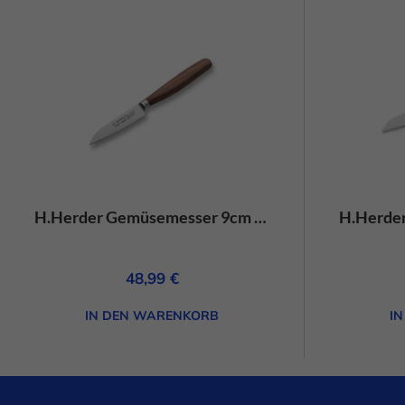
H.Herder Gemüsemesser 9cm Solingen Eterno-geschmiedet gedämpftes Pflaumenholz
48,99
€
IN DEN WARENKORB
I