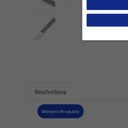
Wenn Sie unter 16 Jah
Erziehungsberechtigten
Wir verwenden Cookies
andere uns helfen, di
werden (z. B. IP-Adres
Weitere Informationen
Hier finden Sie eine Ü
geben oder sich weite
Beschreibung
Alle akzeptieren
Weitere Produkte
Datenschutzeinstellun
Essenziell (1)
Essenzielle Cookies ermö