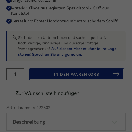
Klingenstärke: ca. 1,1mm
Anzeigen- und Inhaltsmessung.
Weitere Informationen über die
Verwendung Ihrer Daten finden Sie in unserer
Material: Klinge aus legiertem Spezialstahl - Griff aus
Datenschutzerklärung
.
Kunststoff
Hier finden Sie eine Übersicht über alle verwendeten Cookies.
Herstellung: Echter Handabzug mit extra scharfem Schliff
Sie können Ihre Einwilligung zu ganzen Kategorien geben oder
sich weitere Informationen anzeigen lassen und so nur
bestimmte Cookies auswählen.
🔪
Sie haben ein Unternehmen und suchen qualitativ
hochwertige, langlebige und aussagekräftige
Alle akzeptieren
Speichern
Werbegeschenke?
Auf diesem Messer könnte Ihr Logo
stehen!
Sprechen Sie uns gerne an.
Nur essenzielle Cookies akzeptieren
H.Herder
IN DEN WARENKORB
Zurück
Küchenmesser
Datenschutzeinstellungen
Essenziell (1)
gebogen
Zur Wunschliste hinzufügen
PPN
Essenzielle Cookies ermöglichen grundlegende Funktionen und sind für
die einwandfreie Funktion der Website erforderlich.
schwarz
Artikelnummer:
422502
Cookie-Informationen anzeigen
-
rostfrei
Beschreibung
Datenschutzerklärung
Impressum
Menge