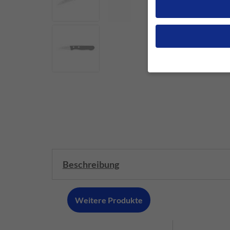
Wenn Sie unter 16 Jah
Erziehungsberechtigten
Wir verwenden Cookies
andere uns helfen, di
werden (z. B. IP-Adres
Weitere Informationen
Hier finden Sie eine Ü
geben oder sich weite
Beschreibung
Alle akzeptieren
Weitere Produkte
Datenschutzeinstellun
Essenziell (1)
Essenzielle Cookies ermö