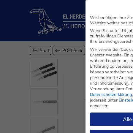
Wir benötigen Ihre Zu
Website weiter besuc
Wenn Sie unter 16 Jah
zu freiwilligen Diens
Ihre Erziehungsberecht
Wir verwenden Cookie
Start
POM-Serie
unserer Website. Einig
während andere uns he
Erfahrung zu verbesse
können verarbeitet werd
personalisierte Anzei
und Inhaltsmessung.
W
Verwendung Ihrer Date
Datenschutzerklärung
.
jederzeit unter
Einstel
anpassen.
Alle