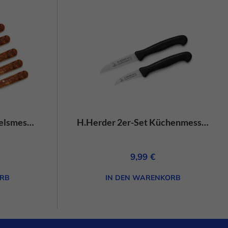
schutzerklärung
Impressum
H.Herder 6er-Set Buckelsmesser/Frühstücksmesser Olivenholz Handabzug – rostfrei
H.Herder 2er-Set Küchenmesser PPN schwarz gebogen/gerade-rostfrei
9,99
€
RB
IN DEN WARENKORB