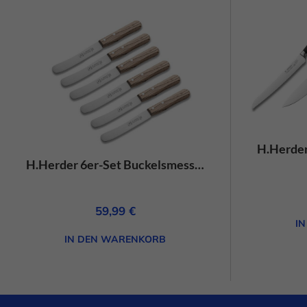
H.Herder 6er-Set Buckelsmesser/Frühstücksmesser Eisbuche Handabzug – rostfrei
59,99
€
I
IN DEN WARENKORB