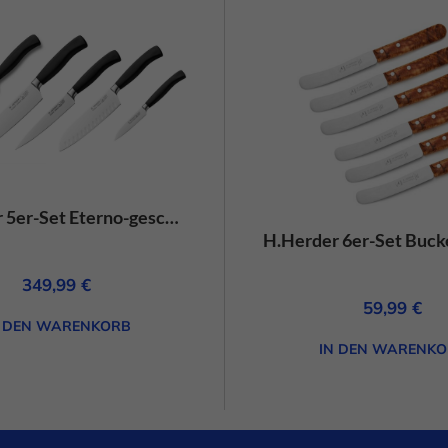
Cookie-Informationen anzeigen
Daten
H.Herder 5er-Set Eterno-geschmiedet PPN schwarz: Gemüsemesser, Kochmesser, Brotmesser, Santoku, Universalmesser
349,99
€
59,99
€
N DEN WARENKORB
IN DEN WARENKO