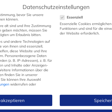
Datenschutzeinstellungen
Datenschutzeinstellungen
stimmung, bevor Sie unsere
Essenziell
STARTSEITE
SHOP
WERBEMESSER
GEW
hen können.
Essenzielle Cookies ermögliche
re alt sind und Ihre Zustimmung
Funktionen und sind für die ein
ten geben möchten, müssen Sie
der Website erforderlich.
igten um Erlaubnis bitten.
s und andere Technologien auf
e von ihnen sind essenziell,
lfen, diese Website und Ihre
Küchenmesser 
rn.
Personenbezogene Daten
Griff rostfrei
en (z. B. IP-Adressen), z. B. für
gen und Inhalte oder Anzeigen-
24,99
€
eitere Informationen über die
n finden Sie in unserer
Kostenfreier
Versand
ab 5
Sie können Ihre Auswahl
lungen
widerrufen oder
Klingenlänge: ca. 6,3cm
Klingenstärke: ca. 1,1mm
 akzeptieren
Speicher
Material: Klinge aus legierte
Herstellung: Echter Handabzu