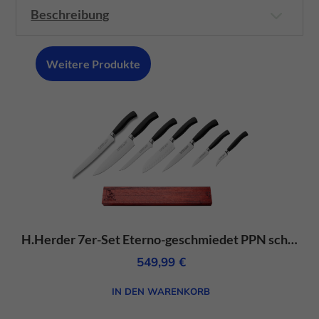
und
Beschreibung
gebogen
groß
Weitere Produkte
-
Carbon
Menge
H.Herder 7er-Set Eterno-geschmiedet PPN schwarz mit Magnetleiste aus Padouk Rotholz
549,99
€
IN DEN WARENKORB