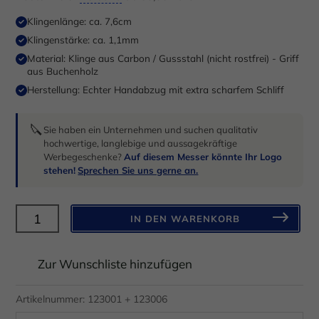
Anzeigen- und Inhaltsmessung.
Weitere Informationen über die
Verwendung Ihrer Daten finden Sie in unserer
Klingenlänge: ca. 7,6cm
Datenschutzerklärung
.
Klingenstärke: ca. 1,1mm
Hier finden Sie eine Übersicht über alle verwendeten Cookies.
Sie können Ihre Einwilligung zu ganzen Kategorien geben oder
Material: Klinge aus Carbon / Gussstahl (nicht rostfrei) - Griff
sich weitere Informationen anzeigen lassen und so nur
aus Buchenholz
bestimmte Cookies auswählen.
Herstellung: Echter Handabzug mit extra scharfem Schliff
Alle akzeptieren
Speichern
🔪
Sie haben ein Unternehmen und suchen qualitativ
hochwertige, langlebige und aussagekräftige
Nur essenzielle Cookies akzeptieren
Werbegeschenke?
Auf diesem Messer könnte Ihr Logo
stehen!
Sprechen Sie uns gerne an.
Zurück
Datenschutzeinstellungen
Essenziell (1)
H.Herder
IN DEN WARENKORB
2er-
Essenzielle Cookies ermöglichen grundlegende Funktionen und sind für
die einwandfreie Funktion der Website erforderlich.
Set
Zur Wunschliste hinzufügen
Cookie-Informationen anzeigen
Küchenmesser
Buchenholz
Datenschutzerklärung
Impressum
Artikelnummer:
123001 + 123006
gerade