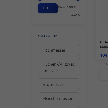
Preis:
100 €
—
Min.
Max.
FILTER
110 €
Preis
Preis
KATEGORIEN
H.He
Soli
Kochmesser
sorti
104
Küchen-/Allzwec
Kos
kmesser
Brotmesser
Fleischermesser