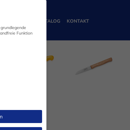
ERBEKUNDEN
KATALOG
KONTAKT
n grundlegende
wandfreie Funktion
FLEISCHERMESSER
KÜCHENMESSER
n