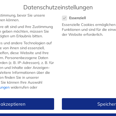
Datenschutzeinstellungen
Datenschutzeinstellungen
stimmung, bevor Sie unsere
Essenziell
STARTSEITE
SHOP
WERBEMESSER
GEW
hen können.
Essenzielle Cookies ermögliche
re alt sind und Ihre Zustimmung
Funktionen und sind für die ein
ten geben möchten, müssen Sie
der Website erforderlich.
igten um Erlaubnis bitten.
s und andere Technologien auf
e von ihnen sind essenziell,
lfen, diese Website und Ihre
rn.
Personenbezogene Daten
en (z. B. IP-Adressen), z. B. für
gen und Inhalte oder Anzeigen-
eitere Informationen über die
n finden Sie in unserer
FRÜHSTÜCKSMESSER
Sie können Ihre Auswahl
lungen
widerrufen oder
MESSERSETS
 akzeptieren
Speicher