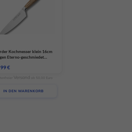
Cookie-Informationen anzeigen
Daten
rder Kochmesser klein 16cm
ngen Eterno-geschmiedet
ertes Olivenholz
,99
€
Versand
tenfreier
ab 50,00 Euro
IN DEN WARENKORB