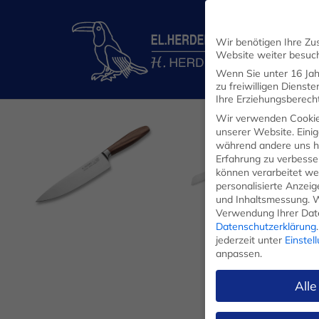
Wir benötigen Ihre Zu
Website weiter besuc
Wenn Sie unter 16 Jah
zu freiwilligen Diens
Ihre Erziehungsberecht
Wir verwenden Cookie
unserer Website. Einig
während andere uns he
Erfahrung zu verbesse
können verarbeitet werd
personalisierte Anzei
und Inhaltsmessung.
W
Verwendung Ihrer Date
Datenschutzerklärung
.
jederzeit unter
Einstel
KOCHMESSER
BROTMESSER
anpassen.
Alle